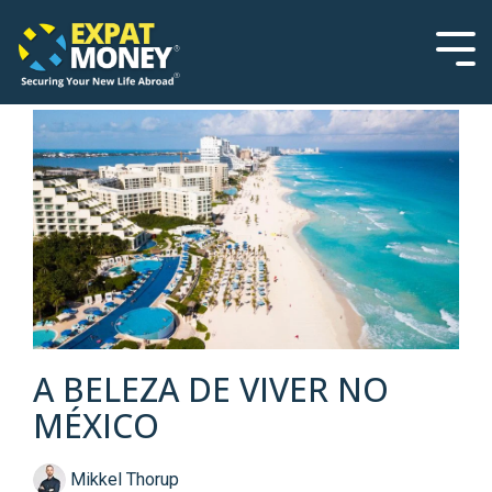
Please
Skip
note:
to
This
the
Tog
website
main
Men
includes
content.
an
accessibility
system.
A BELEZA DE VIVER NO
MÉXICO
Mikkel Thorup