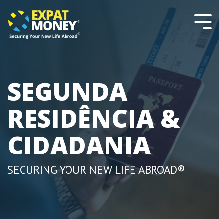
Please
Skip
note:
to
This
the
Tog
website
main
Men
includes
content.
an
accessibility
system.
SEGUNDA
RESIDÊNCIA &
CIDADANIA
SECURING YOUR NEW LIFE ABROAD®