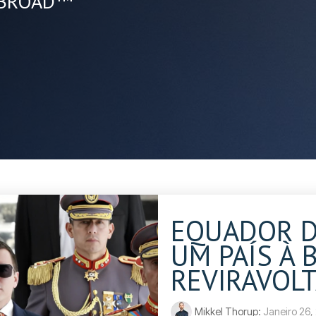
ABROAD™
EQUADOR D
UM PAÍS À 
REVIRAVOL
Mikkel Thorup:
Janeiro 26,