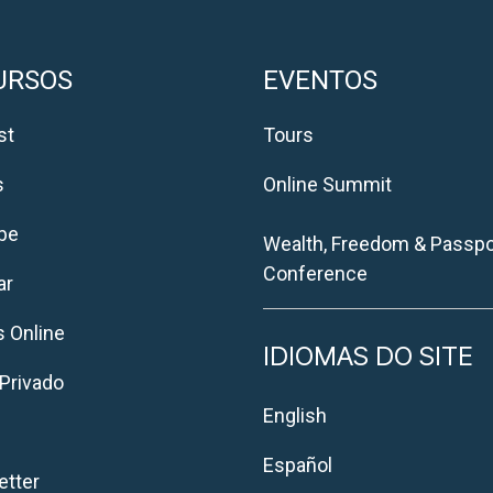
URSOS
EVENTOS
st
Tours
s
Online Summit
be
Wealth, Freedom & Passpo
Conference
ar
 Online
IDIOMAS DO SITE
Privado
English
Español
tter