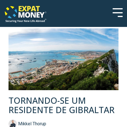
Please
Skip
note:
to
This
the
Tog
website
main
Men
includes
content.
an
accessibility
system.
TORNANDO-SE UM
RESIDENTE DE GIBRALTAR
Mikkel Thorup