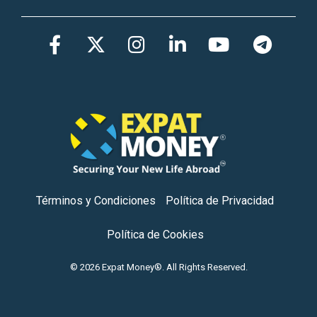
Facebook
Twitter
Instagram
LinkedIn
YouTub
Tel
Términos y Condiciones
Política de Privacidad
Política de Cookies
© 2026 Expat Money®. All Rights Reserved.