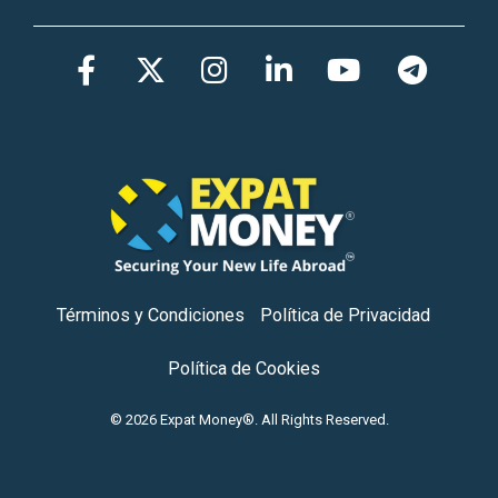
Facebook
Twitter
Instagram
LinkedIn
YouTub
Tel
Términos y Condiciones
Política de Privacidad
Política de Cookies
© 2026 Expat Money®. All Rights Reserved.