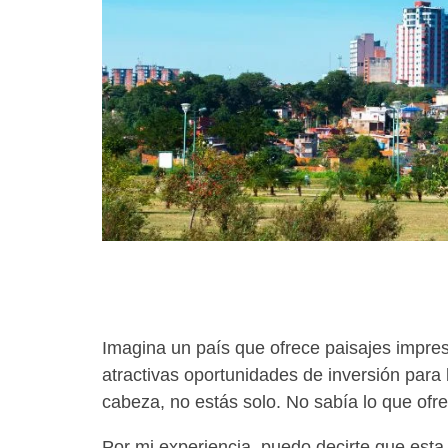
using
a
screen
reader;
Press
Control-
F10
to
open
an
accessibility
menu.
Imagina un país que ofrece paisajes impres
atractivas oportunidades de inversión para 
cabeza, no estás solo. No sabía lo que ofr
Por mi experiencia, puedo decirte que est