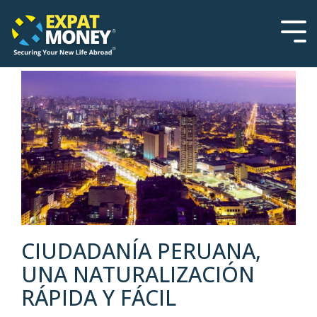
Please
Skip
note:
to
This
the
Tog
website
main
Men
includes
content.
an
accessibility
system.
CIUDADANÍA PERUANA,
UNA NATURALIZACIÓN
RÁPIDA Y FÁCIL