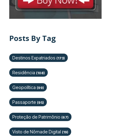
Posts By Tag
Destinos Expatriados
(173)
Residência
(108)
Geopolítica
(99)
Passaporte
(95)
Proteção de Patrimônio
(67)
Visto de Nômade Digital
(19)