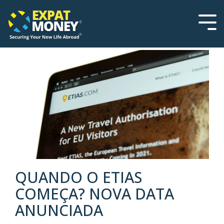
Please
Skip
note:
to
This
the
Tog
website
main
Men
includes
content.
an
accessibility
system.
QUANDO O ETIAS
COMEÇA? NOVA DATA
ANUNCIADA