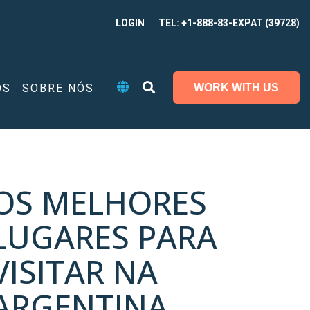
LOGIN
TEL: +1-888-83-EXPAT (39728)
OS
SOBRE NÓS
WORK WITH US
OS MELHORES
LUGARES PARA
VISITAR NA
ARGENTINA