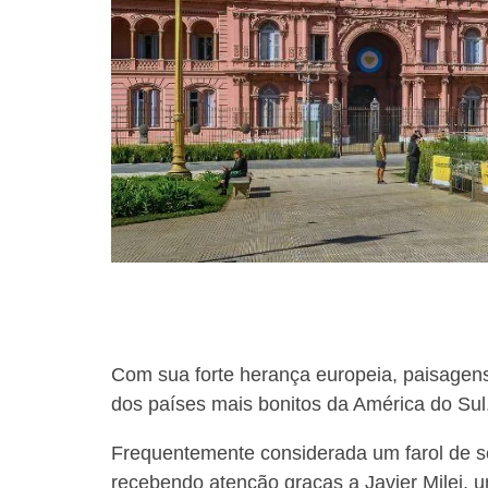
using
a
screen
reader;
Press
Control-
F10
to
open
an
accessibility
menu.
Com sua forte herança europeia, paisagens 
dos países mais bonitos da América do Sul
Frequentemente considerada um farol de se
recebendo atenção graças a Javier Milei, u