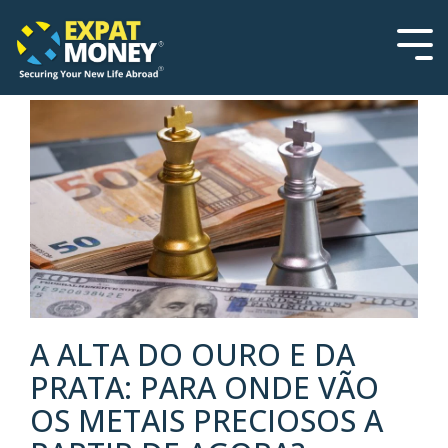
Please
Skip
note:
to
This
the
Tog
website
main
Men
includes
content.
an
accessibility
system.
A ALTA DO OURO E DA
PRATA: PARA ONDE VÃO
OS METAIS PRECIOSOS A