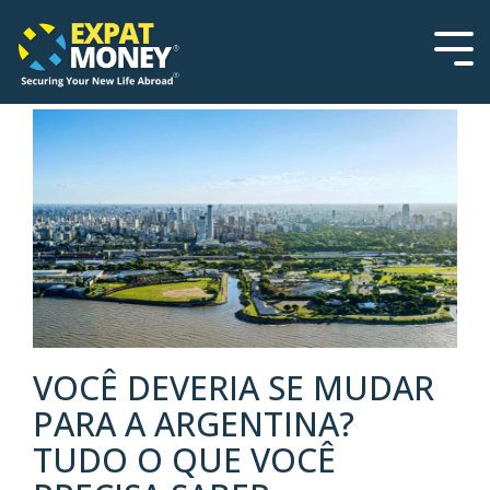
Please
Skip
note:
to
This
the
Tog
website
main
Men
includes
content.
an
accessibility
system.
VOCÊ DEVERIA SE MUDAR
PARA A ARGENTINA?
TUDO O QUE VOCÊ