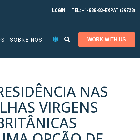
LOGIN
TEL: +1-888-83-EXPAT (39728)
OS
SOBRE NÓS
WORK WITH US
RESIDÊNCIA NAS
ILHAS VIRGENS
BRITÂNICAS
UMA OPÇÃO DE