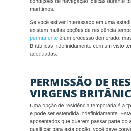
condições de navegação idílicas durante t
marítimos.
Se você estiver interessado em uma estadia
existem muitas opções de residência temp
permanente
é um processo demorado, mas a
Britânicas indefinidamente com um visto te
adequadas
.
PERMISSÃO DE RES
VIRGENS BRITÂNI
Uma opção de residência temporária é a “p
e pode ser estendida indefinidamente. Est
aposentados que querem passar parte do an
qualificar para esta opção, você deve conv