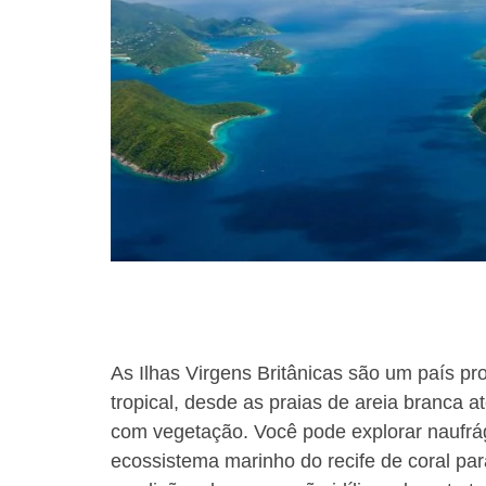
using
a
screen
reader;
Press
Control-
F10
to
open
an
accessibility
menu.
As Ilhas Virgens Britânicas são um país p
tropical, desde as praias de areia branca a
com vegetação. Você pode explorar naufrág
ecossistema marinho do recife de coral pa