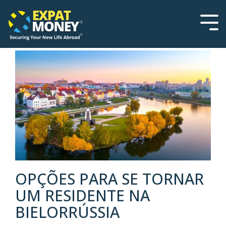
Please
Skip
note:
to
This
the
Tog
website
main
Men
includes
content.
an
accessibility
system.
OPÇÕES PARA SE TORNAR
UM RESIDENTE NA
BIELORRÚSSIA