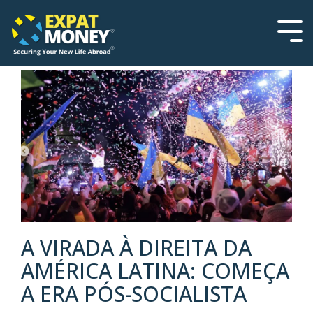
Please
Skip
note:
to
This
the
Tog
website
main
Men
includes
content.
an
accessibility
system.
A VIRADA À DIREITA DA
AMÉRICA LATINA: COMEÇA
A ERA PÓS-SOCIALISTA