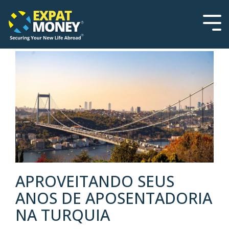
Please
Skip
note:
to
This
the
Tog
website
main
Men
includes
content.
an
accessibility
system.
APROVEITANDO SEUS
ANOS DE APOSENTADORIA
NA TURQUIA