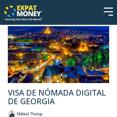
Please
Skip
note:
to
This
the
Tog
website
main
Men
includes
content.
an
accessibility
system.
VISA DE NÓMADA DIGITAL
DE GEORGIA
Mikkel Thorup