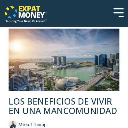
Please
Skip
note:
to
This
the
Tog
website
main
Men
includes
content.
an
accessibility
system.
LOS BENEFICIOS DE VIVIR
EN UNA MANCOMUNIDAD
Mikkel Thorup