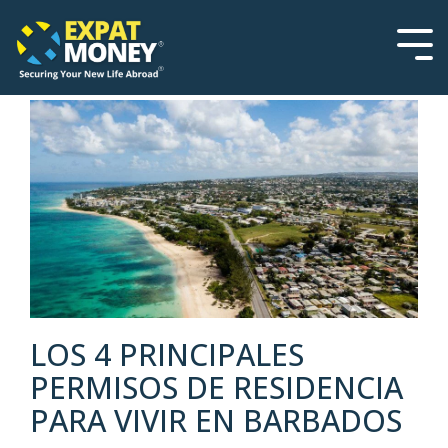
Please
Skip
note:
to
This
the
Tog
website
main
Men
includes
content.
an
accessibility
system.
LOS 4 PRINCIPALES
PERMISOS DE RESIDENCIA
PARA VIVIR EN BARBADOS