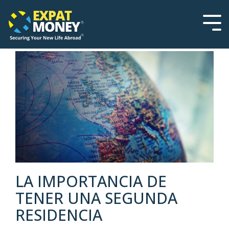
Please
Skip
note:
to
This
the
Tog
website
main
Men
includes
content.
an
accessibility
system.
LA IMPORTANCIA DE
TENER UNA SEGUNDA
RESIDENCIA