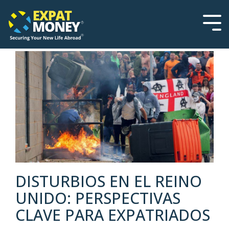
Please
Skip
note:
to
This
the
Tog
website
main
Men
includes
content.
an
accessibility
system.
DISTURBIOS EN EL REINO
UNIDO: PERSPECTIVAS
CLAVE PARA EXPATRIADOS