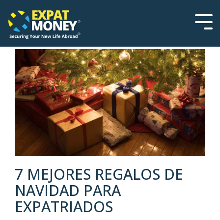
Please
Skip
note:
to
This
the
Tog
website
main
Men
includes
content.
an
accessibility
system.
7 MEJORES REGALOS DE
NAVIDAD PARA
EXPATRIADOS