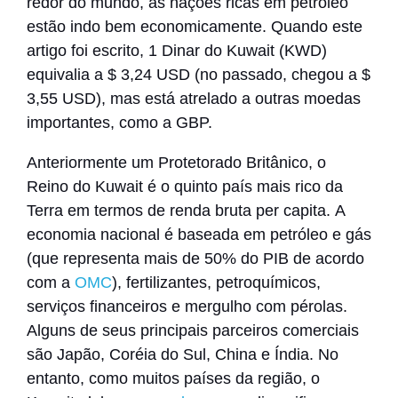
redor do mundo, as nações ricas em petróleo
estão indo bem economicamente. Quando este
artigo foi escrito, 1 Dinar do Kuwait (KWD)
equivalia a $ 3,24 USD (no passado, chegou a $
3,55 USD), mas está atrelado a outras moedas
importantes, como a GBP.
Anteriormente um Protetorado Britânico, o
Reino do Kuwait é o quinto país mais rico da
Terra em termos de renda bruta per capita.
A
economia nacional é baseada em petróleo e gás
(
que representa mais de 50% do PIB de acordo
com a
OMC
),
fertilizantes, petroquímicos,
serviços financeiros e mergulho com pérolas
.
Alguns de seus principais parceiros comerciais
são Japão, Coréia do Sul, China e Índia
.
No
entanto, como muitos países da região, o