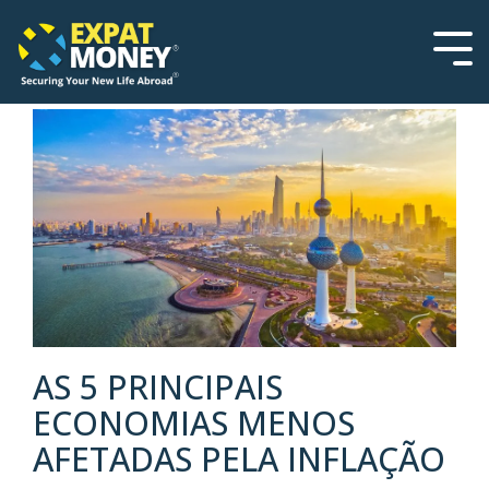
Please
Skip
note:
to
This
the
Tog
website
main
Men
includes
content.
an
accessibility
system.
AS 5 PRINCIPAIS
ECONOMIAS MENOS
AFETADAS PELA INFLAÇÃO