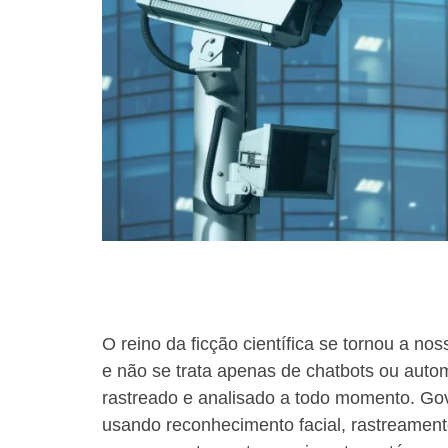
using
a
screen
reader;
Press
Control-
F10
to
open
an
accessibility
menu.
O reino da ficção científica se tornou a nos
e não se trata apenas de chatbots ou autom
rastreado e analisado a todo momento. Go
usando reconhecimento facial, rastreament