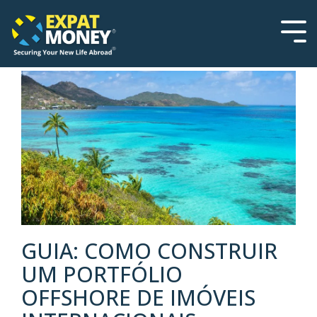
Please
Skip
note:
to
This
the
Tog
website
main
Men
includes
content.
an
accessibility
system.
GUIA: COMO CONSTRUIR
UM PORTFÓLIO
OFFSHORE DE IMÓVEIS