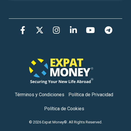
Facebook
Twitter
Instagram
LinkedIn
YouTub
Tel
Términos y Condiciones
Política de Privacidad
Política de Cookies
© 2026 Expat Money®. All Rights Reserved.