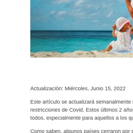
using
a
screen
reader;
Press
Control-
F10
to
open
an
accessibility
menu.
Actualización: Miércoles, Junio 15, 2022
Este artículo se actualizará semanalmente 
restricciones de Covid. Estos últimos 2 a
todos, especialmente para aquellos a los qu
Como saben, algunos países cerraron por c