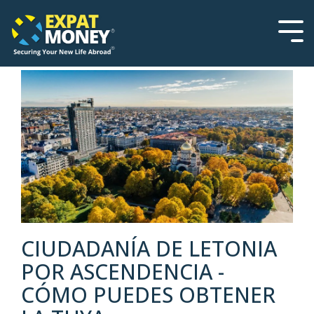
Please
Skip
note:
to
This
the
Tog
website
main
Men
includes
content.
an
accessibility
system.
CIUDADANÍA DE LETONIA
POR ASCENDENCIA -
CÓMO PUEDES OBTENER