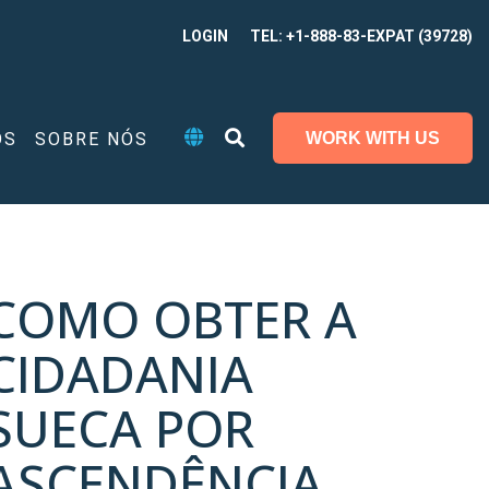
LOGIN
TEL: +1-888-83-EXPAT (39728)
OS
SOBRE NÓS
WORK WITH US
COMO OBTER A
CIDADANIA
SUECA POR
ASCENDÊNCIA