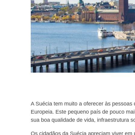
using
a
screen
reader;
Press
Control-
F10
to
open
an
accessibility
menu.
A Suécia tem muito a oferecer às pessoas 
Europeia. Este pequeno país de pouco mais
sua boa qualidade de vida, infraestrutura so
Os cidadãos da Suécia apreciam viver em 