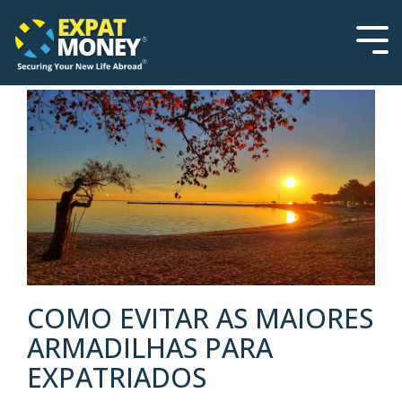
Please
Skip
note:
to
This
the
Tog
website
main
Men
includes
content.
an
accessibility
system.
COMO EVITAR AS MAIORES
ARMADILHAS PARA
EXPATRIADOS