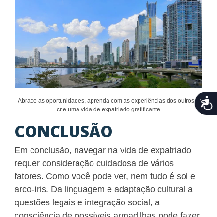
Acce
Abrace as oportunidades, aprenda com as experiências dos outros e
crie uma vida de expatriado gratificante
CONCLUSÃO
Em conclusão, navegar na vida de expatriado
requer consideração cuidadosa de vários
fatores. Como você pode ver, nem tudo é sol e
arco-íris. Da linguagem e adaptação cultural a
questões legais e integração social, a
consciência de possíveis armadilhas pode fazer