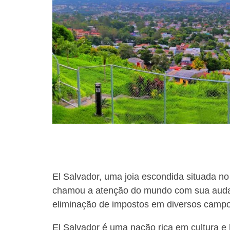
using
a
screen
reader;
Press
Control-
F10
to
open
an
accessibility
menu.
El Salvador, uma joia escondida situada n
chamou a atenção do mundo com sua audac
eliminação de impostos em diversos campos
El Salvador é uma nação rica em cultura e 