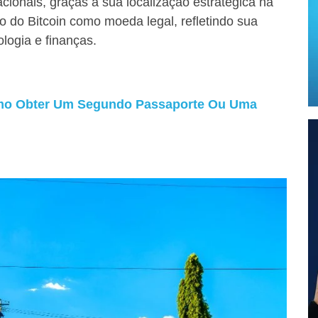
cionais, graças à sua localização estratégica na
o do Bitcoin como moeda legal, refletindo sua
logia e finanças.
mo Obter Um Segundo Passaporte Ou Uma