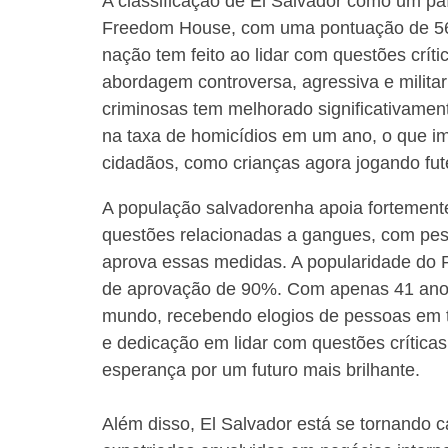
A classificação de El Salvador como um paí
Freedom House, com uma pontuação de 56 d
nação tem feito ao lidar com questões crít
abordagem controversa, agressiva e milit
criminosas tem melhorado significativame
na taxa de homicídios em um ano, o que im
cidadãos, como crianças agora jogando fu
A população salvadorenha apoia fortemente
questões relacionadas a gangues, com pes
aprova essas medidas. A popularidade do 
de aprovação de 90%. Com apenas 41 anos,
mundo, recebendo elogios de pessoas em to
e dedicação em lidar com questões crític
esperança por um futuro mais brilhante.
Além disso, El Salvador está se tornando 